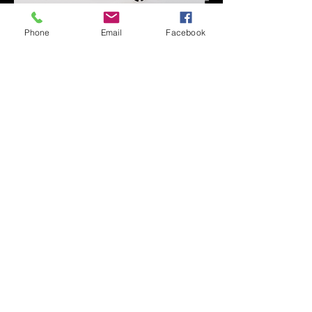
Phone
Email
Facebook
20.06.2026 - Hundeausstellung
Übertragung auf WhatsApp
Impressum
Datenschutz
AGB
©
2012 FRZ/WBKC e.V.